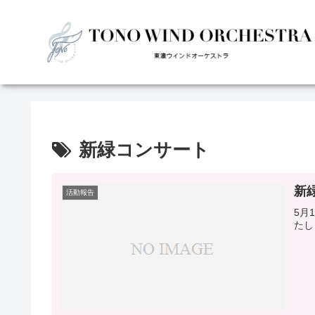
新緑コンサート
新
活動報告
5月
たし