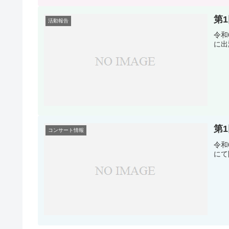
第
活動報告
令和
に出
第
コンサート情報
令和
にて