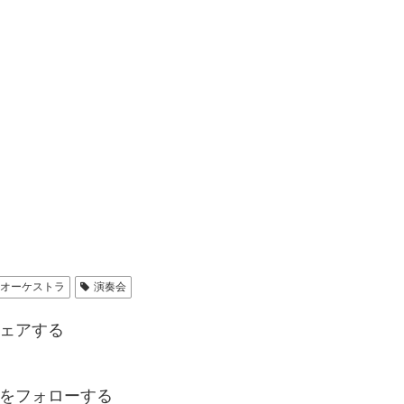
ドオーケストラ
演奏会
ェアする
indをフォローする