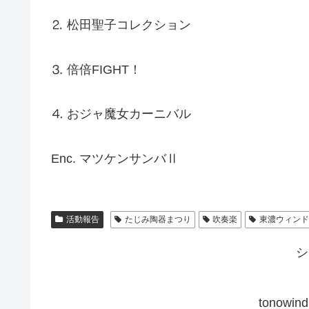
⒉ 松田聖子コレクション
⒊ 倍倍FIGHT！
⒋ おジャ魔女カーニバル
Enc. マツケンサンバⅡ
活動報告
たじみ陶器まつり
吹奏楽
東濃ウィン
シ
tonow